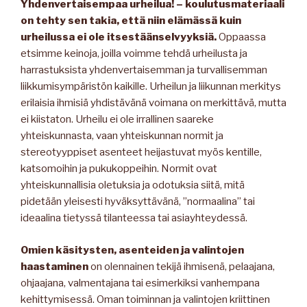
Yhdenvertaisempaa urheilua! – koulutusmateriaali
on tehty sen takia, että niin elämässä kuin
urheilussa ei ole itsestäänselvyyksiä.
Oppaassa
etsimme keinoja, joilla voimme tehdä urheilusta ja
harrastuksista yhdenvertaisemman ja turvallisemman
liikkumisympäristön kaikille. Urheilun ja liikunnan merkitys
erilaisia ihmisiä yhdistävänä voimana on merkittävä, mutta
ei kiistaton. Urheilu ei ole irrallinen saareke
yhteiskunnasta, vaan yhteiskunnan normit ja
stereotyyppiset asenteet heijastuvat myös kentille,
katsomoihin ja pukukoppeihin. Normit ovat
yhteiskunnallisia oletuksia ja odotuksia siitä, mitä
pidetään yleisesti hyväksyttävänä, ”normaalina” tai
ideaalina tietyssä tilanteessa tai asiayhteydessä.
Omien käsitysten, asenteiden ja valintojen
haastaminen
on olennainen tekijä ihmisenä, pelaajana,
ohjaajana, valmentajana tai esimerkiksi vanhempana
kehittymisessä. Oman toiminnan ja valintojen kriittinen