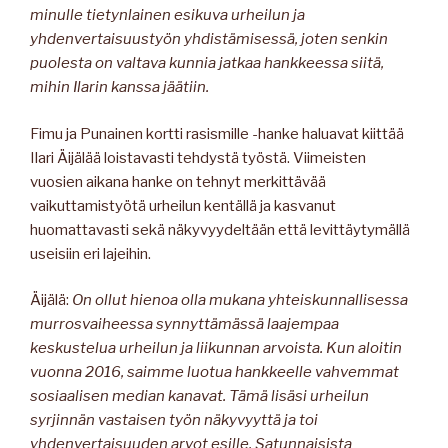
minulle tietynlainen esikuva urheilun ja
yhdenvertaisuustyön yhdistämisessä, joten senkin
puolesta on valtava kunnia jatkaa hankkeessa siitä,
mihin Ilarin kanssa jäätiin.
Fimu ja Punainen kortti rasismille -hanke haluavat kiittää
Ilari Äijälää loistavasti tehdystä työstä. Viimeisten
vuosien aikana hanke on tehnyt merkittävää
vaikuttamistyötä urheilun kentällä ja kasvanut
huomattavasti sekä näkyvyydeltään että levittäytymällä
useisiin eri lajeihin.
Äijälä:
On ollut hienoa olla mukana yhteiskunnallisessa
murrosvaiheessa synnyttämässä laajempaa
keskustelua urheilun ja liikunnan arvoista. Kun aloitin
vuonna 2016, saimme luotua hankkeelle vahvemmat
sosiaalisen median kanavat. Tämä lisäsi urheilun
syrjinnän vastaisen työn näkyvyyttä ja toi
yhdenvertaisuuden arvot esille. Satunnaisista