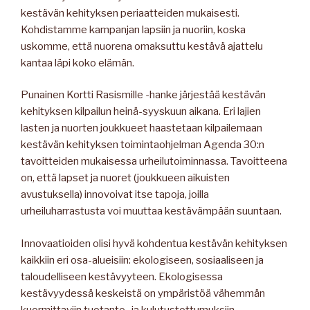
kestävän kehityksen periaatteiden mukaisesti.
Kohdistamme kampanjan lapsiin ja nuoriin, koska
uskomme, että nuorena omaksuttu kestävä ajattelu
kantaa läpi koko elämän.
Punainen Kortti Rasismille -hanke järjestää kestävän
kehityksen kilpailun heinä-syyskuun aikana. Eri lajien
lasten ja nuorten joukkueet haastetaan kilpailemaan
kestävän kehityksen toimintaohjelman Agenda 30:n
tavoitteiden mukaisessa urheilutoiminnassa. Tavoitteena
on, että lapset ja nuoret (joukkueen aikuisten
avustuksella) innovoivat itse tapoja, joilla
urheiluharrastusta voi muuttaa kestävämpään suuntaan.
Innovaatioiden olisi hyvä kohdentua kestävän kehityksen
kaikkiin eri osa-alueisiin: ekologiseen, sosiaaliseen ja
taloudelliseen kestävyyteen. Ekologisessa
kestävyydessä keskeistä on ympäristöä vähemmän
kuormittaviin tuotanto- ja kulutustottumuksiin