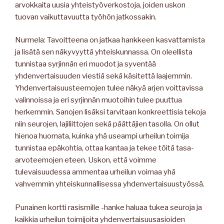
arvokkaita uusia yhteistyöverkostoja, joiden uskon
tuovan vaikuttavuutta työhön jatkossakin.
Nurmela: Tavoitteena on jatkaa hankkeen kasvattamista
ja lisätä sen näkyvyyttä yhteiskunnassa. On oleellista
tunnistaa syrjinnän eri muodot ja syventää
yhdenvertaisuuden viestiä sekä käsitettä laajemmin.
Yhdenvertaisuusteemojen tulee näkyä arjen voittavissa
valinnoissa ja eri syrjinnän muotoihin tulee puuttua
herkemmin. Sanojen lisäksi tarvitaan konkreettisia tekoja
niin seurojen, lajiliittojen sekä päättäjien tasolla. On ollut
hienoa huomata, kuinka yhä useampi urheilun toimija
tunnistaa epäkohtia, ottaa kantaa ja tekee töitä tasa-
arvoteemojen eteen. Uskon, että voimme
tulevaisuudessa ammentaa urheilun voimaa yhä
vahvemmin yhteiskunnallisessa yhdenvertaisuustyössä.
Punainen kortti rasismille -hanke haluaa tukea seuroja ja
kaikkia urheilun toimijoita yhdenvertaisuusasioiden