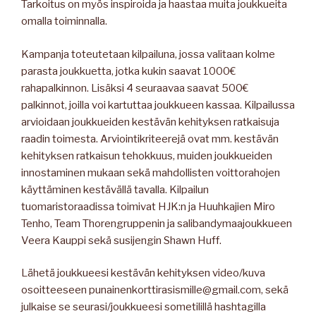
Tarkoitus on myös inspiroida ja haastaa muita joukkueita
omalla toiminnalla.
Kampanja toteutetaan kilpailuna, jossa valitaan kolme
parasta joukkuetta, jotka kukin saavat 1000€
rahapalkinnon. Lisäksi 4 seuraavaa saavat 500€
palkinnot, joilla voi kartuttaa joukkueen kassaa. Kilpailussa
arvioidaan joukkueiden kestävän kehityksen ratkaisuja
raadin toimesta. Arviointikriteerejä ovat mm. kestävän
kehityksen ratkaisun tehokkuus, muiden joukkueiden
innostaminen mukaan sekä mahdollisten voittorahojen
käyttäminen kestävällä tavalla. Kilpailun
tuomaristoraadissa toimivat HJK:n ja Huuhkajien Miro
Tenho, Team Thorengruppenin ja salibandymaajoukkueen
Veera Kauppi sekä susijengin Shawn Huff.
Lähetä joukkueesi kestävän kehityksen video/kuva
osoitteeseen punainenkorttirasismille@gmail.com, sekä
julkaise se seurasi/joukkueesi sometilillä hashtagilla