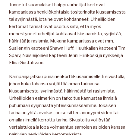
Tunnetut suomalaiset huippu-urheilijat kertovat
kampanjassa henkilökohtaisia tositarinoita kiusaamisesta
tai syrjinnästä, jota he ovat kohdanneet. Urheilijoiden
kertomat tarinat ovat osoitus siitä, että myös
menestyneet urheilijat kohtaavat kiusaamista, syrjintää,
häirintää ja rasismia. Mukana kampanjassa ovat mm.
Susijengin kapteeni Shawn Huff, Huuhkajien kapteeni Tim
Sparv, Naisleijonien kapteeni Jenni Hiirikoski ja nyrkkeilijä
Elina Gustafsson.
Kampanja jatkuu
punainenkorttikiusaamiselle.fi
sivustolla,
johon kuka tahansa voi jättää oman tarinansa
kiusaamisesta, syrjinnästä, häirinnästä tai rasismista.
Urheilijoiden esimerkin on tarkoitus kannustaa ihmisiä
puhumaan syrjinnästä yhteiskunnassamme. Jokaisen
tarina on yhtä arvokas, on se sitten anonyymi video tai
omalla nimellä kerrottu tarina. Sivustolta voi löytää
vertaistukea ja jopa voimaantua samojen asioiden kanssa
painivien henkilöiden kertomuksista.