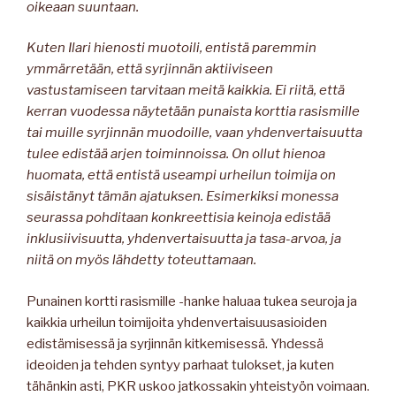
oikeaan suuntaan.
Kuten Ilari hienosti muotoili, entistä paremmin
ymmärretään, että syrjinnän aktiiviseen
vastustamiseen tarvitaan meitä kaikkia. Ei riitä, että
kerran vuodessa näytetään punaista korttia rasismille
tai muille syrjinnän muodoille, vaan yhdenvertaisuutta
tulee edistää arjen toiminnoissa. On ollut hienoa
huomata, että entistä useampi urheilun toimija on
sisäistänyt tämän ajatuksen. Esimerkiksi monessa
seurassa pohditaan konkreettisia keinoja edistää
inklusiivisuutta, yhdenvertaisuutta ja tasa-arvoa, ja
niitä on myös lähdetty toteuttamaan.
Punainen kortti rasismille -hanke haluaa tukea seuroja ja
kaikkia urheilun toimijoita yhdenvertaisuusasioiden
edistämisessä ja syrjinnän kitkemisessä. Yhdessä
ideoiden ja tehden syntyy parhaat tulokset, ja kuten
tähänkin asti, PKR uskoo jatkossakin yhteistyön voimaan.