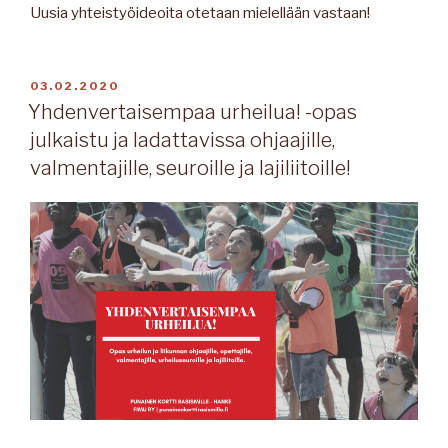
Uusia yhteistyöideoita otetaan mielellään vastaan!
JULKAISTU
03.02.2020
Yhdenvertaisempaa urheilua! -opas
julkaistu ja ladattavissa ohjaajille,
valmentajille, seuroille ja lajiliitoille!