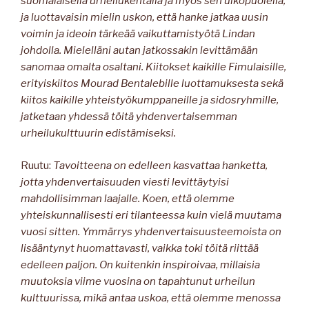
suomalaisella urheilukentällä ja myös sen ulkopuolella,
ja luottavaisin mielin uskon, että hanke jatkaa uusin
voimin ja ideoin tärkeää vaikuttamistyötä Lindan
johdolla. Mielelläni autan jatkossakin levittämään
sanomaa omalta osaltani. Kiitokset kaikille Fimulaisille,
erityiskiitos Mourad Bentalebille luottamuksesta sekä
kiitos kaikille yhteistyökumppaneille ja sidosryhmille,
jatketaan yhdessä töitä yhdenvertaisemman
urheilukulttuurin edistämiseksi.
Ruutu:
Tavoitteena on edelleen kasvattaa hanketta,
jotta yhdenvertaisuuden viesti levittäytyisi
mahdollisimman laajalle. Koen, että olemme
yhteiskunnallisesti eri tilanteessa kuin vielä muutama
vuosi sitten. Ymmärrys yhdenvertaisuusteemoista on
lisääntynyt huomattavasti, vaikka toki töitä riittää
edelleen paljon. On kuitenkin inspiroivaa, millaisia
muutoksia viime vuosina on tapahtunut urheilun
kulttuurissa, mikä antaa uskoa, että olemme menossa