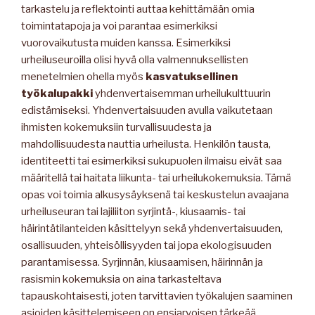
tarkastelu ja reflektointi auttaa kehittämään omia
toimintatapoja ja voi parantaa esimerkiksi
vuorovaikutusta muiden kanssa. Esimerkiksi
urheiluseuroilla olisi hyvä olla valmennuksellisten
menetelmien ohella myös
kasvatuksellinen
työkalupakki
yhdenvertaisemman urheilukulttuurin
edistämiseksi. Yhdenvertaisuuden avulla vaikutetaan
ihmisten kokemuksiin turvallisuudesta ja
mahdollisuudesta nauttia urheilusta. Henkilön tausta,
identiteetti tai esimerkiksi sukupuolen ilmaisu eivät saa
määritellä tai haitata liikunta- tai urheilukokemuksia. Tämä
opas voi toimia alkusysäyksenä tai keskustelun avaajana
urheiluseuran tai lajiliiton syrjintä-, kiusaamis- tai
häirintätilanteiden käsittelyyn sekä yhdenvertaisuuden,
osallisuuden, yhteisöllisyyden tai jopa ekologisuuden
parantamisessa. Syrjinnän, kiusaamisen, häirinnän ja
rasismin kokemuksia on aina tarkasteltava
tapauskohtaisesti, joten tarvittavien työkalujen saaminen
asioiden käsittelemiseen on ensiarvoisen tärkeää.