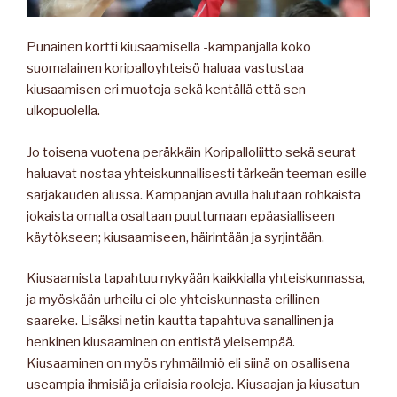
Punainen kortti kiusaamisella -kampanjalla koko
suomalainen koripalloyhteisö haluaa vastustaa
kiusaamisen eri muotoja sekä kentällä että sen
ulkopuolella.
Jo toisena vuotena peräkkäin Koripalloliitto sekä seurat
haluavat nostaa yhteiskunnallisesti tärkeän teeman esille
sarjakauden alussa. Kampanjan avulla halutaan rohkaista
jokaista omalta osaltaan puuttumaan epäasialliseen
käytökseen; kiusaamiseen, häirintään ja syrjintään.
Kiusaamista tapahtuu nykyään kaikkialla yhteiskunnassa,
ja myöskään urheilu ei ole yhteiskunnasta erillinen
saareke. Lisäksi netin kautta tapahtuva sanallinen ja
henkinen kiusaaminen on entistä yleisempää.
Kiusaaminen on myös ryhmäilmiö eli siinä on osallisena
useampia ihmisiä ja erilaisia rooleja. Kiusaajan ja kiusatun