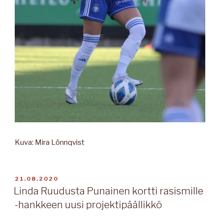
Kuva: Mira Lönnqvist
JULKAISTU
21.08.2020
Linda Ruudusta Punainen kortti rasismille
-hankkeen uusi projektipäällikkö