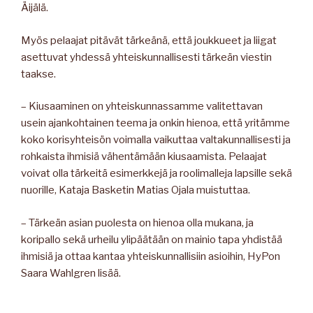
Äijälä.
Myös pelaajat pitävät tärkeänä, että joukkueet ja liigat
asettuvat yhdessä yhteiskunnallisesti tärkeän viestin
taakse.
– Kiusaaminen on yhteiskunnassamme valitettavan
usein ajankohtainen teema ja onkin hienoa, että yritämme
koko korisyhteisön voimalla vaikuttaa valtakunnallisesti ja
rohkaista ihmisiä vähentämään kiusaamista. Pelaajat
voivat olla tärkeitä esimerkkejä ja roolimalleja lapsille sekä
nuorille, Kataja Basketin Matias Ojala muistuttaa.
– Tärkeän asian puolesta on hienoa olla mukana, ja
koripallo sekä urheilu ylipäätään on mainio tapa yhdistää
ihmisiä ja ottaa kantaa yhteiskunnallisiin asioihin, HyPon
Saara Wahlgren lisää.