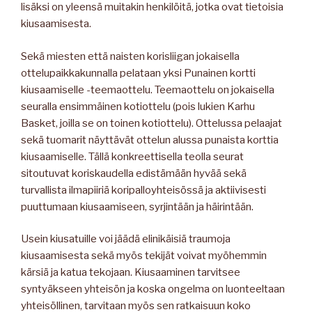
lisäksi on yleensä muitakin henkilöitä, jotka ovat tietoisia
kiusaamisesta.
Sekä miesten että naisten korisliigan jokaisella
ottelupaikkakunnalla pelataan yksi Punainen kortti
kiusaamiselle -teemaottelu. Teemaottelu on jokaisella
seuralla ensimmäinen kotiottelu (pois lukien Karhu
Basket, joilla se on toinen kotiottelu). Ottelussa pelaajat
sekä tuomarit näyttävät ottelun alussa punaista korttia
kiusaamiselle. Tällä konkreettisella teolla seurat
sitoutuvat koriskaudella edistämään hyvää sekä
turvallista ilmapiiriä koripalloyhteisössä ja aktiivisesti
puuttumaan kiusaamiseen, syrjintään ja häirintään.
Usein kiusatuille voi jäädä elinikäisiä traumoja
kiusaamisesta sekä myös tekijät voivat myöhemmin
kärsiä ja katua tekojaan. Kiusaaminen tarvitsee
syntyäkseen yhteisön ja koska ongelma on luonteeltaan
yhteisöllinen, tarvitaan myös sen ratkaisuun koko