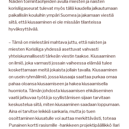
Näiden toimintaohjeiden avulla miesten ja naisten
korisliigaseurat tulevat myös tällä kaudella jalkautumaan
paikallisiin kouluihin ympäri Suomea ja jakamaan viestiä
siitä, että kiusaaminen ei ole missään tilanteissa
hyväksyttävää.
– Tämä on mielestäni mahtava juttu, että naisten ja
miesten Korisliiga yhdessä asettuvat vahvasti
yhteiskunnallisesti tärkeän viestin taakse. Kiusaaminen
on ilmiö, joka varmasti jossain vaiheessa elämää tulee
koskettamaan meitä jokaista jollain tavalla. Kiusaaminen
on usein ryhmäilmiö, jossa kiusaaja saattaa purkaa omaa
pahaa oloansa kiusaamiseen ja hakea kiusaamisella
huomiota. Tämän johdosta kiusaamisen ehkäiseminen
vaatii jatkuvaa työtä ja syyllistämisen sijaan tarvitaan
keskustelua siitä, miten kiusaaminen saadaan loppumaan.
Aina ei tarvitse leikkiä sankaria, mutta jo tuen
osoittaminen kiusatulle voi auttaa merkittävästi, toteaa
Punainen kortti rasismille -hankkeen projektipäällikkö Ilari