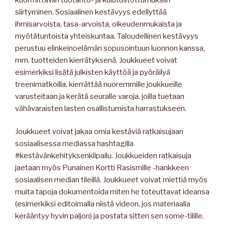
siirtyminen. Sosiaalinen kestävyys edellyttää
ihmisarvoista, tasa-arvoista, oikeudenmukaista ja
myötätuntoista yhteiskuntaa. Taloudellinen kestävyys
perustuu elinkeinoelämän sopusointuun luonnon kanssa,
mm. tuotteiden kierrätyksenä. Joukkueet voivat
esimerkiksi lisätä julkisten käyttöä ja pyöräilyä
treenimatkoilla, kierrättää nuoremmille joukkueille
varusteitaan ja kerätä seuralle varoja, joilla tuetaan
vähävaraisten lasten osallistumista harrastukseen.
Joukkueet voivat jakaa omia kestäviä ratkaisujaan
sosiaalisessa mediassa hashtagilla
#kestävänkehityksenkilpailu. Joukkueiden ratkaisuja
jaetaan myös Punainen Kortti Rasismille -hankkeen
sosiaalisen median tileillä. Joukkueet voivat miettiä myös
muita tapoja dokumentoida miten he toteuttavat ideansa
(esimerkiksi editoimalla niistä videon, jos materiaalia
kerääntyy hyvin paljon) ja postata sitten sen some-tilille.