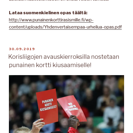
Lataa suomenkielinen opas täältä:
http://www.punainenkorttirasismille.fi/wp-
content/uploads/Yhdenvertaisempaa-urheilua-opas.pdf
JULKAISTU
30.09.2019
Korisliigojen avauskierroksilla nostetaan
punainen kortti kiusaamiselle!