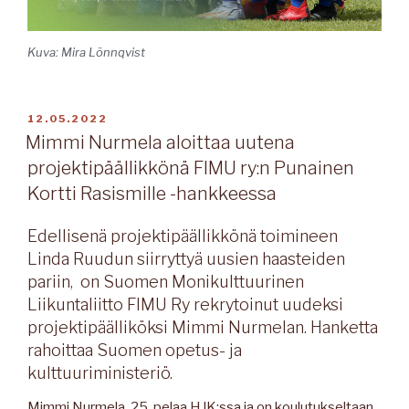
Kuva: Mira Lönnqvist
JULKAISTU
12.05.2022
Mimmi Nurmela aloittaa uutena
projektipäällikkönä FIMU ry:n Punainen
Kortti Rasismille -hankkeessa
Edellisenä projektipäällikkönä toimineen
Linda Ruudun siirryttyä uusien haasteiden
pariin, on Suomen Monikulttuurinen
Liikuntaliitto FIMU Ry rekrytoinut uudeksi
projektipäälliköksi Mimmi Nurmelan. Hanketta
rahoittaa Suomen opetus- ja
kulttuuriministeriö.
Mimmi Nurmela, 25, pelaa HJK:ssa ja on koulutukseltaan