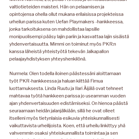
valtiotieteiden maisteri. Hän on pelaamisen ja
opintojensa ohella ollut mukana erilaisissa projekteissa
urheilun parissa kuten Uefan Playmakers -hankkeessa,
jonka tarkoituksena on mahdollistaa lapsille
monipuolisempi pääsy lajin pariin ja kasvattaa lajin sisäistä
yhdenvertaisuutta. Mimmi on toiminut myös PKR:n
kanssa läheistä yhteistyötä tekevän Jalkapallon
pelaajayhdistyksen yhteyshenkilönä.
Nurmela: Olen todella iloinen päästessäni aloittamaan
työt PKR-hankkeessa ja haluan kiittää Fimua
luottamuksesta. Linda Ruutu ja Ilari Äijälä ovat tehneet
mahtavaa työtä hankkeen parissa jo useamman vuoden
ajan yhdenvertaisuuden edistämiseksi. On hienoa päästä
seuraamaan heidän jalanjälkiään, sillä he ovat olleet
itselleni myös tietynlaisia esikuvia yhteiskunnallisesti
vaikuttavista urheilijoista. Koen, että urheilu linkittyy yhä
vahvemmin osaksi yhteiskunnallista toimintaa ja sen