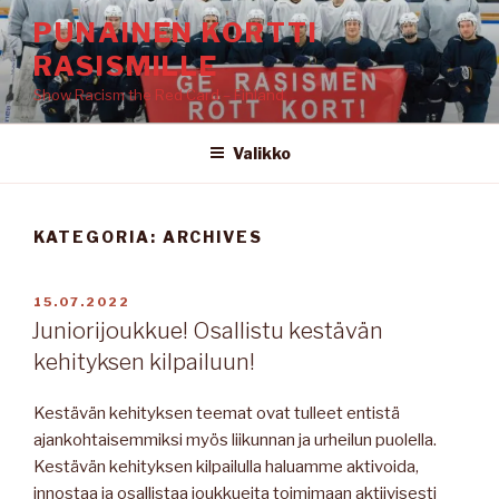
Siirry
PUNAINEN KORTTI
sisältöön
RASISMILLE
Show Racism the Red Card – Finland
Valikko
KATEGORIA: ARCHIVES
JULKAISTU
15.07.2022
Juniorijoukkue! Osallistu kestävän
kehityksen kilpailuun!
Kestävän kehityksen teemat ovat tulleet entistä
ajankohtaisemmiksi myös liikunnan ja urheilun puolella.
Kestävän kehityksen kilpailulla haluamme aktivoida,
innostaa ja osallistaa joukkueita toimimaan aktiivisesti