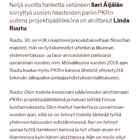
Neljä vuotta hanketta vetäneen
Ilari Äijälän
siirryttyä uusien haasteiden pariin PKR:n
uutena projektipäällikkönä on aloittanut
Linda
Ruutu
.
Ruutu, 30, on HJK:n kapteeni ja koulutukseltaan filosofian
maisteri. Hän on työskennellyt urheilun ja liikunnan
yhdenvertaisuus- ja tasa-arvoasioiden parissa jo
useamman vuoden, mm. Monaliikussa vuoden 2018 ajan.
Ruutu kuuluu myös PKR:n kanssa läheistä yhteistyötä
tekevän Jalkapallon pelaajayhdistyksen hallitukseen.
Ruutu:
Olen todella innoissani päästessäni aloittamaan
PKR:n projektipäällikkönä ja haluan kiittää Fimua
luottamuksesta. Olen ihaillut hanketta jo useamman
vuoden ajan, sillä se on tehnyt todella tärkeää työtä
yhdenvertaisuuden edistämisessä. Ilari on tehnyt
upeaa työtä hankkeen kanssa ja nyt ollaan aivan eri
tilanteessa kuin hänen aloittaessa. Hän on myös ollut