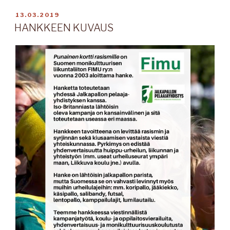
JULKAISTU
13.03.2019
HANKKEEN KUVAUS