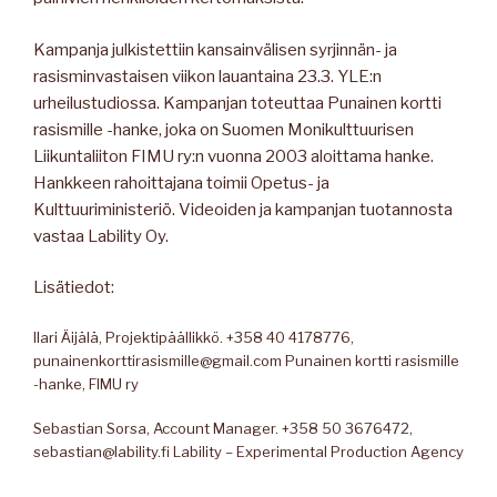
Kampanja julkistettiin kansainvälisen syrjinnän- ja
rasisminvastaisen viikon lauantaina 23.3. YLE:n
urheilustudiossa. Kampanjan toteuttaa Punainen kortti
rasismille -hanke, joka on Suomen Monikulttuurisen
Liikuntaliiton FIMU ry:n vuonna 2003 aloittama hanke.
Hankkeen rahoittajana toimii Opetus- ja
Kulttuuriministeriö. Videoiden ja kampanjan tuotannosta
vastaa Lability Oy.
Lisätiedot:
Ilari Äijälä, Projektipäällikkö. +358 40 4178776,
punainenkorttirasismille@gmail.com Punainen kortti rasismille
-hanke, FIMU ry
Sebastian Sorsa, Account Manager. +358 50 3676472,
sebastian@lability.fi Lability – Experimental Production Agency