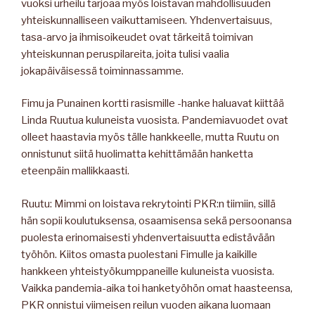
vuoksi urheilu tarjoaa myös loistavan mahdollisuuden
yhteiskunnalliseen vaikuttamiseen. Yhdenvertaisuus,
tasa-arvo ja ihmisoikeudet ovat tärkeitä toimivan
yhteiskunnan peruspilareita, joita tulisi vaalia
jokapäiväisessä toiminnassamme.
Fimu ja Punainen kortti rasismille -hanke haluavat kiittää
Linda Ruutua kuluneista vuosista. Pandemiavuodet ovat
olleet haastavia myös tälle hankkeelle, mutta Ruutu on
onnistunut siitä huolimatta kehittämään hanketta
eteenpäin mallikkaasti.
Ruutu: Mimmi on loistava rekrytointi PKR:n tiimiin, sillä
hän sopii koulutuksensa, osaamisensa sekä persoonansa
puolesta erinomaisesti yhdenvertaisuutta edistävään
työhön. Kiitos omasta puolestani Fimulle ja kaikille
hankkeen yhteistyökumppaneille kuluneista vuosista.
Vaikka pandemia-aika toi hanketyöhön omat haasteensa,
PKR onnistui viimeisen reilun vuoden aikana luomaan