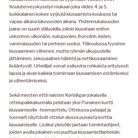
Kouluterveyskyselyn mukaan joka viides 4. ja 5.
luokkalainen kokee syrjivää kiusaamista koulussa tai
vapaa-aikana lukuvuoden aikana. Yhdenmukaisuuden
paine on suurin yläluokilla, jolloin kiusataan eniten
uskonnon, ulkonäön, sukupuolen, ihonvärin, kielen,
vammaisuuden tai perheen vuoksi. Yläkoulussa fyysinen
kiusaaminen vähenee, mutta ryhmän ulkopuolelle
jättäminen, seksuaalinen häirintä ja nettikiusaaminen
lisääntyvät. Urheilijat voivat esikuvina rohkaista erityisesti
lapsia ja aivan kaikkia toimimaan kiusaamisen estämiseksi
ja vähentämiseksi.
Sekä miesten että naisten Korisliigan jokaisella
ottelupaikkakunnalla pelataan yksi Punainen kortti
kiusaamiselle -teemaottelu. Ottelussa pelaajat ja
tuomarit näyttävät ottelun alussa punaista korttia
kiusaamiselle. Lisäksi yleisölle jaetaan toimintaohjeet,
joiden avulla jokainen voi puuttua kiusaamistilanteisiin.