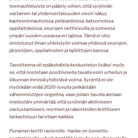
teemaotteluista on päästy siihen, että syrjinnän
vastainen tai yhdenvertaisuuden viesti näkyy
kapteeninnauhoissa, pelipaidoissa, katsomoissa,
oppilaitoksissa, seurojen nettisivuilla ja somessa
ympäri vuoden useassa eri lajissa. Tämä ei olisi
onnistunut ilman yhteistyön voimaa yhdessä seurojen,
järjestöjen, oppilaitosten ja lajiliittojen kanssa.
Tavoitteena oli epäkohdista keskustelun lisäksi myös
se, että nostetaan positiivisella tavalla esiin urheilun ja
liikunnan ihmisiä yhdistävä voima. Syrjintä ei ole
myöskään enää 2020-luvulla pelkästään
vähemmistöjen ongelma, vaan jollain tasolla aletaan
mielestäni ymmärtää, että syrjinnän aktiiviseen
vastustamiseen, normien ja rakenteiden kriittiseen
tarkasteluun tarvitaan kaikkia.
Punainen kortti rasismille -hanke on tunnettu