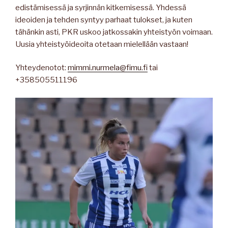
edistämisessä ja syrjinnän kitkemisessä. Yhdessä
ideoiden ja tehden syntyy parhaat tulokset, ja kuten
tähänkin asti, PKR uskoo jatkossakin yhteistyön voimaan.
Uusia yhteistyöideoita otetaan mielellään vastaan!
Yhteydenotot:
mimmi.nurmela@fimu.fi
tai
+358505511196