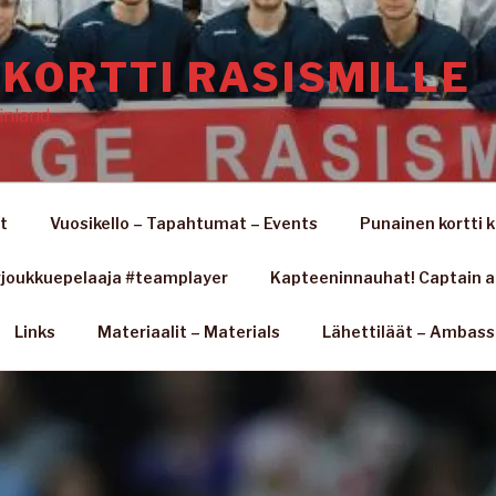
KORTTI RASISMILLE
inland
t
Vuosikello – Tapahtumat – Events
Punainen kortti k
joukkuepelaaja #teamplayer
Kapteeninnauhat! Captain 
Links
Materiaalit – Materials
Lähettiläät – Ambas