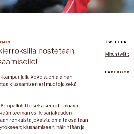
TWITTER
DMIN
kierroksilla nostetaan
Minun twiitit
saamiselle!
FACEBOOK
a -kampanjalla koko suomalainen
staa kiusaamisen eri muotoja sekä
.
Koripalloliitto sekä seurat haluavat
rkeän teeman esille sarjakauden
taan rohkaista jokaista omalta osaltaan
tökseen; kiusaamiseen, häirintään ja