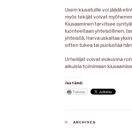
Usein kiusatuille voi jäädä el
myös tekijät voivat myöhemmin
Kiusaaminen tarvitsee syntyä
luonteeltaan yhteisöllinen, t
yhteisöä. Harva uskaltaa yksin 
sitten tukea tai puolustaa hän
Urheilijat voivat esikuvina roh
aikuisia toimimaan kiusaamise
Jaa tämä:
Tulosta
KATEGORIAT
ARCHIVES