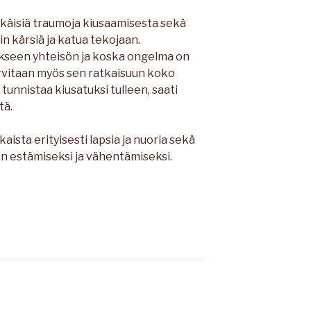
inikäisiä traumoja kiusaamisesta sekä
 kärsiä ja katua tekojaan.
kseen yhteisön ja koska ongelma on
arvitaan myös sen ratkaisuun koko
tunnistaa kiusatuksi tulleen, saati
tä.
kaista erityisesti lapsia ja nuoria sekä
n estämiseksi ja vähentämiseksi.