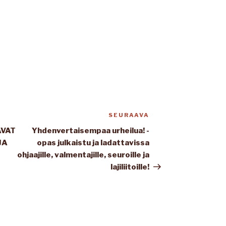
SEURAAVA
Seuraava
artikkeli
AVAT
Yhdenvertaisempaa urheilua! -
JA
opas julkaistu ja ladattavissa
ohjaajille, valmentajille, seuroille ja
lajiliitoille!