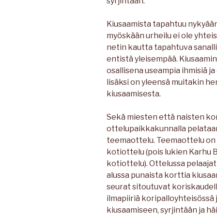
syrjintään.
Kiusaamista tapahtuu nykyään 
myöskään urheilu ei ole yhteis
netin kautta tapahtuva sanal
entistä yleisempää. Kiusaamin
osallisena useampia ihmisiä ja 
lisäksi on yleensä muitakin hen
kiusaamisesta.
Sekä miesten että naisten kori
ottelupaikkakunnalla pelataan
teemaottelu. Teemaottelu on 
kotiottelu (pois lukien Karhu B
kotiottelu). Ottelussa pelaaja
alussa punaista korttia kiusaam
seurat sitoutuvat koriskaudel
ilmapiiriä koripalloyhteisössä
kiusaamiseen, syrjintään ja hä