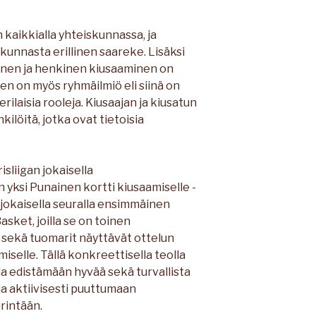
kaikkialla yhteiskunnassa, ja
kunnasta erillinen saareke. Lisäksi
linen ja henkinen kiusaaminen on
en on myös ryhmäilmiö eli siinä on
erilaisia rooleja. Kiusaajan ja kiusatun
kilöitä, jotka ovat tietoisia
sliigan jokaisella
 yksi Punainen kortti kiusaamiselle -
jokaisella seuralla ensimmäinen
asket, joilla se on toinen
t sekä tuomarit näyttävät ottelun
iselle. Tällä konkreettisella teolla
la edistämään hyvää sekä turvallista
 ja aktiivisesti puuttumaan
irintään.