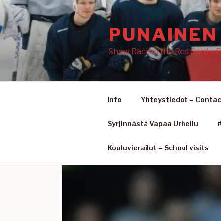
Siirry
sisältöön
PUNAINEN 
Show Racism the Red Card – F
Info
Yhteystiedot – Contac
Syrjinnästä Vapaa Urheilu
#
Kouluvierailut – School visits