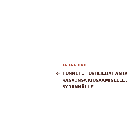
Artikkelien
Edellinen
EDELLINEN
selaus
artikkeli
TUNNETUT URHEILIJAT ANT
KASVONSA KIUSAAMISELLE 
SYRJINNÄLLE!