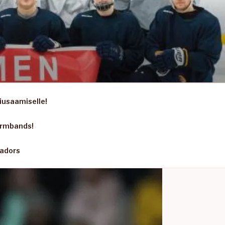
iusaamiselle!
armbands!
sadors