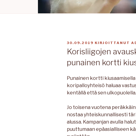
JULKAISTU
30.09.2019
KIRJOITTANUT
A
Korisliigojen avaus
punainen kortti kiu
Punainen kortti kiusaamisell
koripalloyhteisö haluaa vastu
kentällä että sen ulkopuolella
Jo toisena vuotena peräkkäin 
nostaa yhteiskunnallisesti tä
alussa. Kampanjan avulla halu
puuttumaan epäasialliseen käy