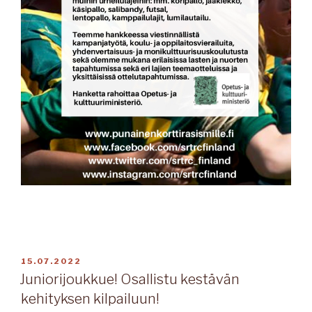
JULKAISTU
JULKAISTU
15.07.2022
Juniorijoukkue! Osallistu kestävän
kehityksen kilpailuun!