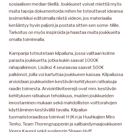
sosiaalisen median tileillä. Joukkueet voivat miettiä myös
muita tapoja dokumentoida miten he toteuttavat ideansa
(esimerkiksi editoimalla niistä videon, jos materiaalia
kerääntyy hyvin paljon) ja postata sitten sen some-tilille.
Tarkoitus on myös inspiroida ja haastaa muita joukkueita
omalla toiminnalla.
Kampanja toteutetaan kilpailuna, jossa valitaan kolme
parasta joukkuetta, jotka kukin saavat 1000€
rahapalkinnon. Lisäksi 4 seuraavaa saavat 500€
palkinnot, joilla voi kartuttaa joukkueen kassaa. Kilpailussa
arvioidaan joukkueiden kestävän kehityksen ratkaisuja
raadin toimesta. Arviointikriteerejä ovat mm. kestävän
kehityksen ratkaisun tehokkuus, muiden joukkueiden
innostaminen mukaan sekä mahdollisten voittorahojen
käyttäminen kestävällä tavalla. Kilpailun
tuomaristoraadissa toimivat HJK:n ja Huuhkajien Miro
Tenho, Team Thorengruppenin ja salibandymaajoukkueen
Veera Kauppi sekä susijengin Shawn Huff.