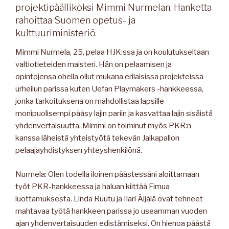
projektipäälliköksi Mimmi Nurmelan. Hanketta
rahoittaa Suomen opetus- ja
kulttuuriministeriö.
Mimmi Nurmela, 25, pelaa HJK:ssa ja on koulutukseltaan
valtiotieteiden maisteri. Hän on pelaamisen ja
opintojensa ohella ollut mukana erilaisissa projekteissa
urheilun parissa kuten Uefan Playmakers -hankkeessa,
jonka tarkoituksena on mahdollistaa lapsille
monipuolisempi pääsy lajin pariin ja kasvattaa lajin sisäistä
yhdenvertaisuutta. Mimmi on toiminut myös PKR:n
kanssa läheistä yhteistyötä tekevän Jalkapallon
pelaajayhdistyksen yhteyshenkilönä.
Nurmela: Olen todella iloinen päästessäni aloittamaan
työt PKR-hankkeessa ja haluan kiittää Fimua
luottamuksesta. Linda Ruutu ja Ilari Äijälä ovat tehneet
mahtavaa työtä hankkeen parissa jo useamman vuoden
ajan yhdenvertaisuuden edistämiseksi. On hienoa päästä