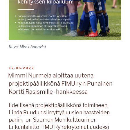
Kuva: Mira Lönnqvist
JULKAISTU
12.05.2022
Mimmi Nurmela aloittaa uutena
projektipäällikkönä FIMU ry:n Punainen
Kortti Rasismille -hankkeessa
Edellisenä projektipäällikkönä toimineen
Linda Ruudun siirryttyä uusien haasteiden
pariin, on Suomen Monikulttuurinen
Liikuntaliitto FIMU Ry rekrytoinut uudeksi