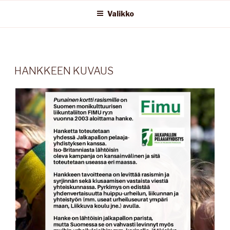
Valikko
JULKAISTU
HANKKEEN KUVAUS