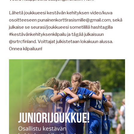
Lähetä joukkueesi kestävän kehityksen video/kuva
osoitteeseen punainenkorttirasismille@gmail.com, sekä
julkaise se seurasi/joukkueesi sometilillä hashtagilla
#kestävänkehityksenkilpailu ja tägää julkaisuun
@srtrcfinland. Voittajat julkistetaan lokakuun alussa.
Onnea kilpailuun!