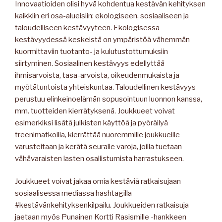
Innovaatioiden olisi hyvä kohdentua kestävän kehityksen
kaikkiin eri osa-alueisiin: ekologiseen, sosiaaliseen ja
taloudelliseen kestävyyteen. Ekologisessa
kestävyydessä keskeistä on ympäristöä vähemmän
kuormittaviin tuotanto- ja kulutustottumuksiin
siirtyminen. Sosiaalinen kestävyys edellyttää
ihmisarvoista, tasa-arvoista, oikeudenmukaista ja
myötätuntoista yhteiskuntaa. Taloudellinen kestävyys
perustuu elinkeinoelämän sopusointuun luonnon kanssa,
mm. tuotteiden kierrätyksenä. Joukkueet voivat
esimerkiksi lisätä julkisten käyttöä ja pyöräilyä
treenimatkoilla, kierrättää nuoremmille joukkueille
varusteitaan ja kerätä seuralle varoja, joilla tuetaan
vähävaraisten lasten osallistumista harrastukseen.
Joukkueet voivat jakaa omia kestäviä ratkaisujaan
sosiaalisessa mediassa hashtagilla
#kestävänkehityksenkilpailu. Joukkueiden ratkaisuja
jaetaan myös Punainen Kortti Rasismille -hankkeen