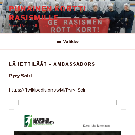
Siirry
PUNAINEN KORTTI
sisältöön
RASISMILLE
Show Racism the Red Card – Finland
Valikko
LÄHETTILÄÄT – AMBASSADORS
Pyry Soiri
https://fi.wikipedia.org/wiki/Pyry_Soiri