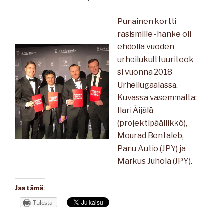
Punainen kortti
rasismille -hanke oli
ehdolla vuoden
urheilukulttuuriteok
si vuonna 2018
Urheilugaalassa.
Kuvassa vasemmalta:
Ilari Äijälä
(projektipäällikkö),
Mourad Bentaleb,
Panu Autio (JPY) ja
Markus Juhola (JPY).
Jaa tämä:
Tulosta