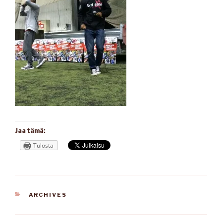
Jaa tämä:
Tulosta
KATEGORIAT
ARCHIVES