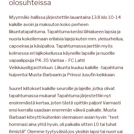
olosuhteissa
Myyrmäki-hallissa järjestettiin lauantaina 13.8 klo 10-14
kaikille avoin ja maksuton koko perheen
liikuntatapahtuma. Tapahtuma keräsi lähialueen lapsia ja
nuoria kokeilemaan erilaisia lajeja kuten mm. yleisurheilua,
capoeiraa ja käsipalloa. Tapahtumassa jaettiin myös
kolmessa eri lajikokeilussa käyneille lapsille ja nuorille
vapaalippuja PK-35 Vantaa – FC Lahti
Veikkausliigaotteluun. Liikunta kuuluu kaikille -tapahtuma
huipentui Musta Barbaarin ja Prinssi Jusufin keikkaan.
Suuret kiitokset kaikille seuroille ja lajeille, jotka olivat
tapahtumassa mukana! Tapahtuma järjestettiin nyt
ensimmäistä kertaa, joten tästä opittiin paljon! Varmasti
ensi kerralla saadaan enemmän väkeä paikalle. Musta
Barbaari kiteytti kuitenkin olennaisen asian hyvin: ”teet
hommasi aina yhtä hyvin, oli paikalla sitten 10 tai tuhat
ihmistä!” Olemme tyytyväisiä jos yksikin lapsi tai nuori sai