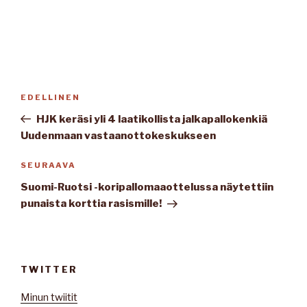
Artikkelien
Edellinen
EDELLINEN
selaus
artikkeli
HJK keräsi yli 4 laatikollista jalkapallokenkiä
Uudenmaan vastaanottokeskukseen
Seuraava
SEURAAVA
artikkeli
Suomi-Ruotsi -koripallomaaottelussa näytettiin
punaista korttia rasismille!
TWITTER
Minun twiitit