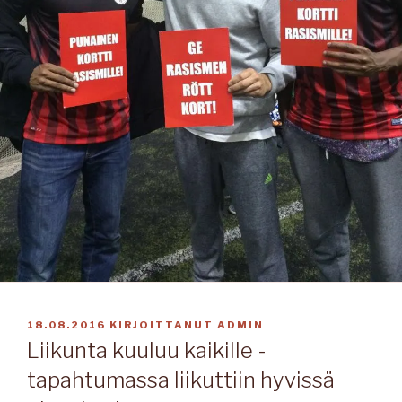
JULKAISTU
18.08.2016
KIRJOITTANUT
ADMIN
Liikunta kuuluu kaikille -
tapahtumassa liikuttiin hyvissä