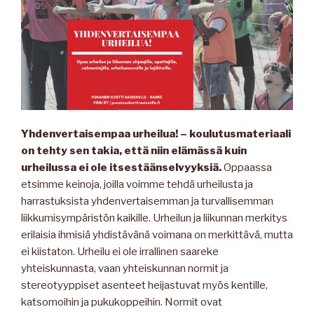
Yhdenvertaisempaa urheilua! – koulutusmateriaali
on tehty sen takia, että niin elämässä kuin
urheilussa ei ole itsestäänselvyyksiä.
Oppaassa
etsimme keinoja, joilla voimme tehdä urheilusta ja
harrastuksista yhdenvertaisemman ja turvallisemman
liikkumisympäristön kaikille. Urheilun ja liikunnan merkitys
erilaisia ihmisiä yhdistävänä voimana on merkittävä, mutta
ei kiistaton. Urheilu ei ole irrallinen saareke
yhteiskunnasta, vaan yhteiskunnan normit ja
stereotyyppiset asenteet heijastuvat myös kentille,
katsomoihin ja pukukoppeihin. Normit ovat