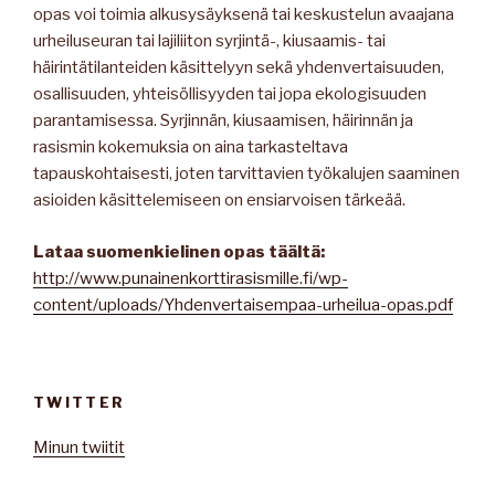
opas voi toimia alkusysäyksenä tai keskustelun avaajana
urheiluseuran tai lajiliiton syrjintä-, kiusaamis- tai
häirintätilanteiden käsittelyyn sekä yhdenvertaisuuden,
osallisuuden, yhteisöllisyyden tai jopa ekologisuuden
parantamisessa. Syrjinnän, kiusaamisen, häirinnän ja
rasismin kokemuksia on aina tarkasteltava
tapauskohtaisesti, joten tarvittavien työkalujen saaminen
asioiden käsittelemiseen on ensiarvoisen tärkeää.
Lataa suomenkielinen opas täältä:
http://www.punainenkorttirasismille.fi/wp-
content/uploads/Yhdenvertaisempaa-urheilua-opas.pdf
TWITTER
Minun twiitit