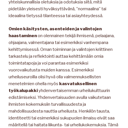
yhteiskunnallisia oletuksia ja odotuksia siitä, mitä
pidetään yleisesti hyväksyttävänä, ”normaalina” tai
ideaalina tietyssä tilanteessa tai asiayhteydessä.
Omien käsitysten, asenteiden ja valintojen
haastaminen
on olennainen tekijä ihmisenä, pelaajana,
ohjaajana, valmentajana tai esimerkiksi vanhempana
kehittymisessä. Oman toiminnan ja valintojen kriittinen
tarkastelu ja reflektointi auttaa kehittämään omia
toimintatapoja ja voi parantaa esimerkiksi
vuorovaikutusta muiden kanssa. Esimerkiksi
urheiluseuroilla olisi hyvä olla valmennuksellisten
menetelmien ohella myös
kasvatuksellinen
työkalupakki
yhdenvertaisemman urheilukulttuurin
edistämiseksi. Yhdenvertaisuuden avulla vaikutetaan
ihmisten kokemuksiin turvallisuudesta ja
mahdollisuudesta nauttia urheilusta. Henkilön tausta,
identiteetti tai esimerkiksi sukupuolen ilmaisu eivät saa
määritellä tai haitata liikunta- tai urheilukokemuksia. Tämä