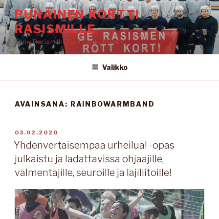
Siirry
PUNAINEN KORTTI
sisältöön
RASISMILLE
Show Racism the Red Card – Finland
Valikko
AVAINSANA: RAINBOWARMBAND
JULKAISTU
03.02.2020
Yhdenvertaisempaa urheilua! -opas
julkaistu ja ladattavissa ohjaajille,
valmentajille, seuroille ja lajiliitoille!