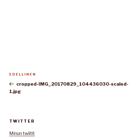
Artikkelien
Edellinen
EDELLINEN
selaus
artikkeli
cropped-IMG_20170829_104436030-scaled-
1.jpg
TWITTER
Minun twiitit