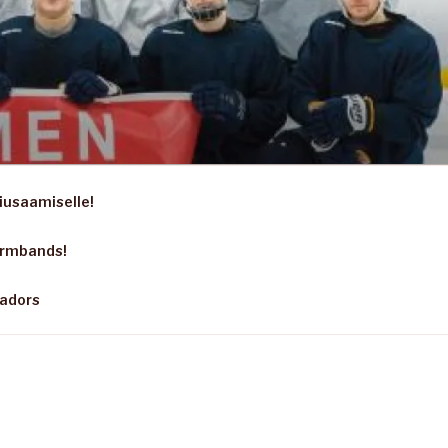
iusaamiselle!
armbands!
sadors