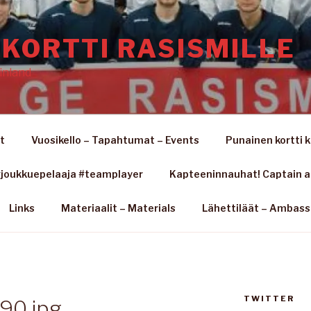
KORTTI RASISMILLE
inland
t
Vuosikello – Tapahtumat – Events
Punainen kortti k
joukkuepelaaja #teamplayer
Kapteeninnauhat! Captain 
Links
Materiaalit – Materials
Lähettiläät – Ambas
TWITTER
90.jpg