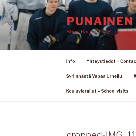
Siirry
sisältöön
PUNAINEN 
Show Racism the Red Card – F
Info
Yhteystiedot – Contac
Syrjinnästä Vapaa Urheilu
#
Kouluvierailut – School visits
cropped-IMG_11