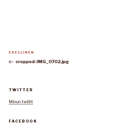
Artikkelien
Edellinen
EDELLINEN
selaus
artikkeli
cropped-IMG_0702.jpg
TWITTER
Minun twiitit
FACEBOOK