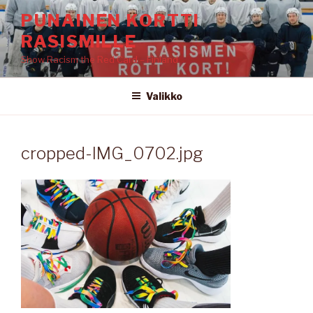
Siirry
PUNAINEN KORTTI
sisältöön
RASISMILLE
Show Racism the Red Card – Finland
Valikko
cropped-IMG_0702.jpg