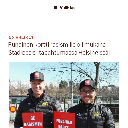
Valikko
JULKAISTU
29.04.2017
Punainen kortti rasismille oli mukana
Stadipesis -tapahtumassa Helsingissä!