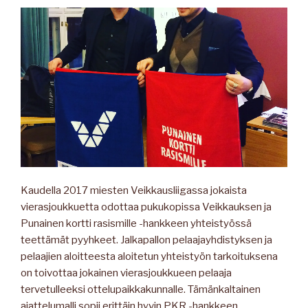
Kaudella 2017 miesten Veikkausliigassa jokaista
vierasjoukkuetta odottaa pukukopissa Veikkauksen ja
Punainen kortti rasismille -hankkeen yhteistyössä
teettämät pyyhkeet. Jalkapallon pelaajayhdistyksen ja
pelaajien aloitteesta aloitetun yhteistyön tarkoituksena
on toivottaa jokainen vierasjoukkueen pelaaja
tervetulleeksi ottelupaikkakunnalle. Tämänkaltainen
ajattelumalli sopii erittäin hyvin PKR -hankkeen