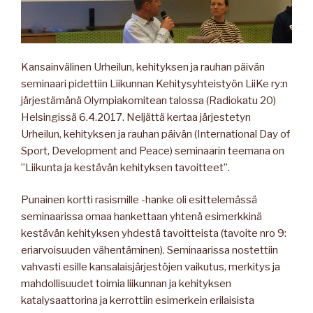
Kansainvälinen Urheilun, kehityksen ja rauhan päivän
seminaari pidettiin Liikunnan Kehitysyhteistyön LiiKe ry:n
järjestämänä Olympiakomitean talossa (Radiokatu 20)
Helsingissä 6.4.2017. Neljättä kertaa järjestetyn
Urheilun, kehityksen ja rauhan päivän (International Day of
Sport, Development and Peace) seminaarin teemana on
”Liikunta ja kestävän kehityksen tavoitteet”.
Punainen kortti rasismille -hanke oli esittelemässä
seminaarissa omaa hankettaan yhtenä esimerkkinä
kestävän kehityksen yhdestä tavoitteista (tavoite nro 9:
eriarvoisuuden vähentäminen). Seminaarissa nostettiin
vahvasti esille kansalaisjärjestöjen vaikutus, merkitys ja
mahdollisuudet toimia liikunnan ja kehityksen
katalysaattorina ja kerrottiin esimerkein erilaisista