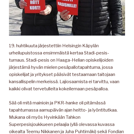
19. huhtikuuta järjestettiin Helsingin Käpylän
urheilupuistossa ensimmäistä kertaa Stadi-pesis-
turnaus. Stadi-pesis on Haaga-Helian opiskelijoiden
järjestämä hyvän mielen pesäpallotapahtuma, jossa
opiskelijat ja yritykset pääsivät testaamaan taitojaan
kansallispelin merkeissä. Lajiosaamista ei tarvittu, vaan
kaikki olivat tervetulleita kokeilemaan pesäpalloa.
Sää oli mitä mainioin ja PKR-hanke oli pitämässä
tapahtumassa aamupäivän ajan heitto- ja lyöntitutkaa.
Mukana oli myös Hyvinkään Tahkon
Superpesisjoukkueen pelaajia (yllä olevassa kuvassa
oikealta Teemu Nikkanen ja Juha Puhtimäki) sekä Fondian