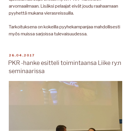
arvomaailmaan. Lisäksi pelaajat eivät joudu raahaamaan
pyyhettä mukana vierasreissuilla.
Tarkoituksena on kokeilla pyyhekampanjaa mahdollisesti
myös muissa sarjoissa tulevaisuudessa.
JULKAISTU
26.04.2017
PKR -hanke esitteli toimintaansa Liike ry:n
seminaarissa