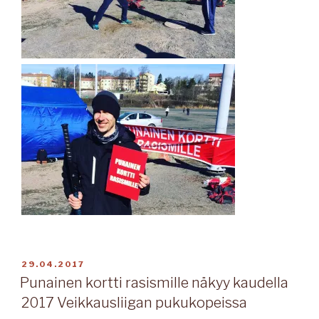
JULKAISTU
29.04.2017
Punainen kortti rasismille näkyy kaudella
2017 Veikkausliigan pukukopeissa