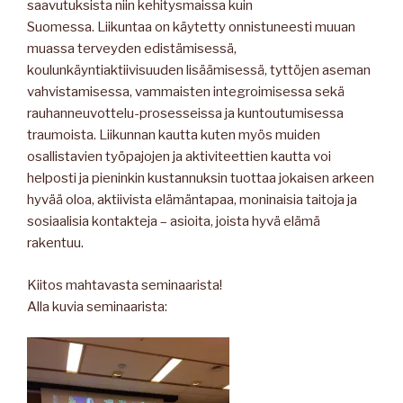
saavutuksista niin kehitysmaissa kuin
Suomessa. Liikuntaa on käytetty onnistuneesti muuan
muassa terveyden edistämisessä,
koulunkäyntiaktiivisuuden lisäämisessä, tyttöjen aseman
vahvistamisessa, vammaisten integroimisessa sekä
rauhanneuvottelu-prosesseissa ja kuntoutumisessa
traumoista. Liikunnan kautta kuten myös muiden
osallistavien työpajojen ja aktiviteettien kautta voi
helposti ja pieninkin kustannuksin tuottaa jokaisen arkeen
hyvää oloa, aktiivista elämäntapaa, moninaisia taitoja ja
sosiaalisia kontakteja – asioita, joista hyvä elämä
rakentuu.
Kiitos mahtavasta seminaarista!
Alla kuvia seminaarista: