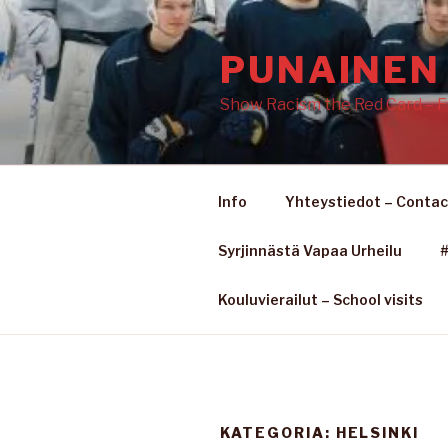
Siirry
sisältöön
PUNAINEN 
Show Racism the Red Card – F
Info
Yhteystiedot – Contac
Syrjinnästä Vapaa Urheilu
#
Kouluvierailut – School visits
KATEGORIA: HELSINKI