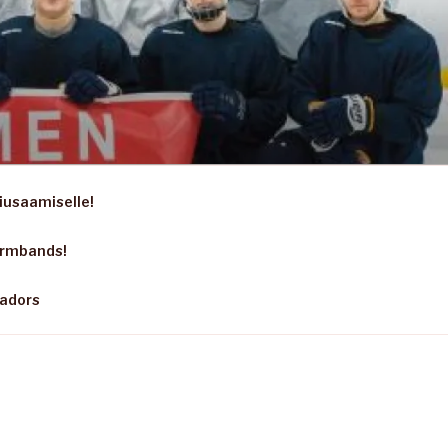
iusaamiselle!
armbands!
sadors