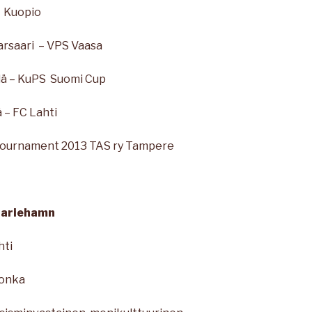
 Kuopio
rsaari – VPS Vaasa
ä – KuPS Suomi Cup
– FC Lahti
 tournament 2013 TAS ry Tampere
ariehamn
ti
Honka