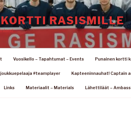
KORTTI RASISMILLE
inland
t
Vuosikello – Tapahtumat – Events
Punainen kortti k
joukkuepelaaja #teamplayer
Kapteeninnauhat! Captain 
Links
Materiaalit – Materials
Lähettiläät – Ambas