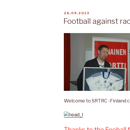
JULKAISTU
26.09.2013
Football against ra
Welcome to SRTRC -Finland 
Thanks to the Fooball 