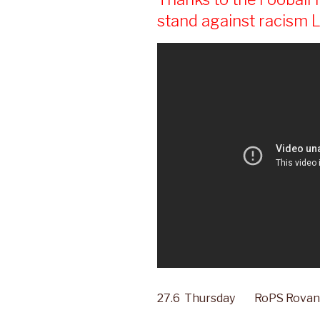
stand against racism 
27.6 Thursday RoPS Rovani