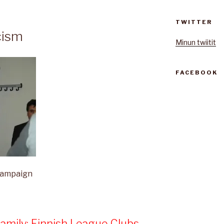
TWITTER
cism
Minun twiitit
FACEBOOK
campaign
family: Finnish League Clubs