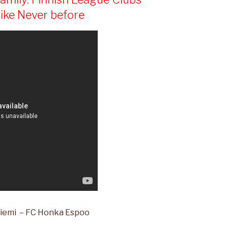
Like Never before
emi – FC Honka Espoo