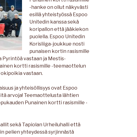
-hanke on ollut näkyvästi
esillä yhteistyössä Espoo
Unitedin kanssa sekä
koripallon että jääkiekon
puolella. Espoo Unitedin
Korisliiga-joukkue nosti
punaisen kortin rasismille
a Pyrintöä vastaan ja Mestis-
ainen kortti rasismille -teemaottelun
Jokipoikia vastaan.
isuus ja yhteisöllisyys ovat Espoo
itä arvoja! Teemaottelusta lähtien
pukauden Punainen kortti rasismille -
lit sekä Tapiolan Urheiluhalli että
in pelien yhteydessä syrjinnästä