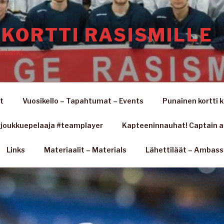
KORTTI RASISMILLE
inland
t
Vuosikello – Tapahtumat – Events
Punainen kortti k
joukkuepelaaja #teamplayer
Kapteeninnauhat! Captain 
Links
Materiaalit – Materials
Lähettiläät – Ambas