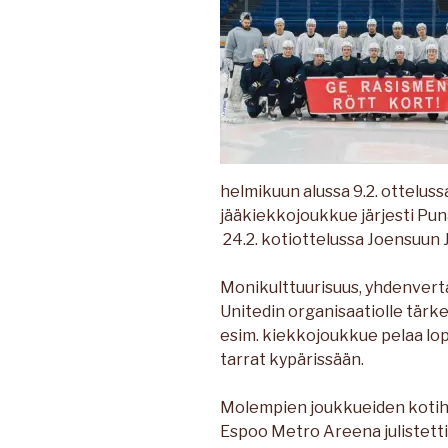
helmikuun alussa 9.2. otteluss
jääkiekkojoukkue järjesti Pun
24.2. kotiottelussa Joensuun 
Monikulttuurisuus, yhdenverta
Unitedin organisaatiolle tärke
esim. kiekkojoukkue pelaa lop
tarrat kypärissään.
Molempien joukkueiden kotihal
Espoo Metro Areena julistetti