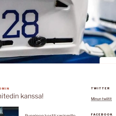
TWITTER
DMIN
itedin kanssa!
Minun twiitit
FACEBOOK
Punainen kortti rasismille