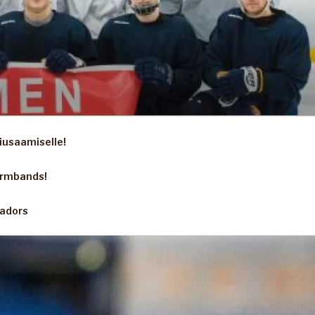
iusaamiselle!
armbands!
sadors