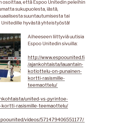
an osoittaa, että Espoo Unitedin peleihin
pumatta sukupuolesta, iästä,
uaalisesta suuntautumisesta tai
Unitedille hyvästä yhteistyöstä!
Aiheeseen liittyviä uutisia
Espoo Unitedin sivuilla:
http://www.espoounited.fi
/ajankohtaista/lauantain-
kotiottelu-on-punainen-
kortti-rasismille-
teemaottelu/
ankohtaista/united-vs-pyrintoe-
-kortti-rasismille-teemaottelu/
spoounited/videos/571479406551177/