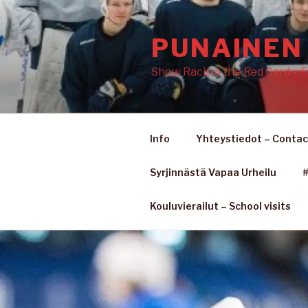
Siirry
sisältöön
PUNAINEN 
Show Racism the Red Card – F
Info
Yhteystiedot – Contac
Syrjinnästä Vapaa Urheilu
#
Kouluvierailut – School visits