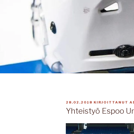
JULKAISTU
28.02.2018
KIRJOITTANUT
A
Yhteistyö Espoo Un