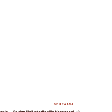
SEURAAVA
Seuraava
artikkeli