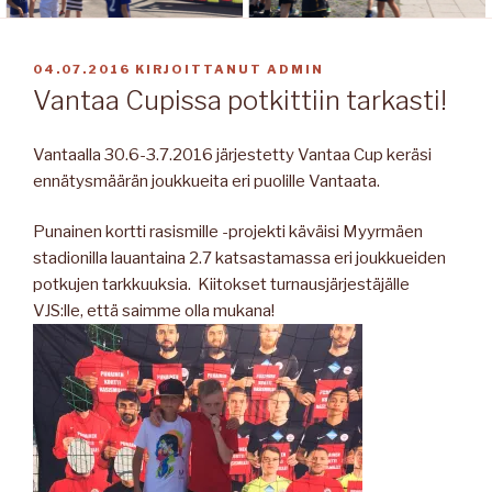
JULKAISTU
04.07.2016
KIRJOITTANUT
ADMIN
Vantaa Cupissa potkittiin tarkasti!
Vantaalla 30.6-3.7.2016 järjestetty Vantaa Cup keräsi
ennätysmäärän joukkueita eri puolille Vantaata.
Punainen kortti rasismille -projekti käväisi Myyrmäen
stadionilla lauantaina 2.7 katsastamassa eri joukkueiden
potkujen tarkkuuksia. Kiitokset turnausjärjestäjälle
VJS:lle, että saimme olla mukana!