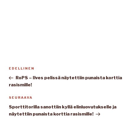
Artikkelien
Edellinen
EDELLINEN
selaus
artikkeli
RoPS – Ilves pelissä näytettiin punaista korttia
rasismille!
Seuraava
SEURAAVA
artikkeli
Sporttitorilla sanottiin kyllä elinluovutukselle ja
näytettiin punaista korttia rasismille!