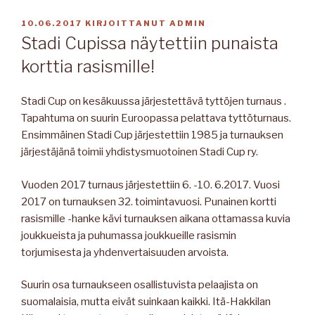
JULKAISTU
10.06.2017
KIRJOITTANUT
ADMIN
Stadi Cupissa näytettiin punaista
korttia rasismille!
Stadi Cup on kesäkuussa järjestettävä tyttöjen turnaus .
Tapahtuma on suurin Euroopassa pelattava tyttöturnaus.
Ensimmäinen Stadi Cup järjestettiin 1985 ja turnauksen
järjestäjänä toimii yhdistysmuotoinen Stadi Cup ry.
Vuoden 2017 turnaus järjestettiin 6. -10. 6.2017. Vuosi
2017 on turnauksen 32. toimintavuosi. Punainen kortti
rasismille -hanke kävi turnauksen aikana ottamassa kuvia
joukkueista ja puhumassa joukkueille rasismin
torjumisesta ja yhdenvertaisuuden arvoista.
Suurin osa turnaukseen osallistuvista pelaajista on
suomalaisia, mutta eivät suinkaan kaikki. Itä-Hakkilan