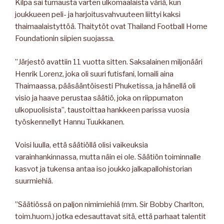
Kilpa sai turnausta varten ulkomaalaista väriä, kun
joukkueen peli- ja harjoitusvahvuuteen liittyi kaksi
thaimaalaistyttöä. Thaitytöt ovat Thailand Football Home
Foundationin siipien suojassa.
”Järjestö avattiin 11 vuotta sitten. Saksalainen miljonääri
Henrik Lorenz, joka oli suuri futisfani, lomaili aina
Thaimaassa, pääsääntöisesti Phuketissa, ja hänellä oli
visio ja haave perustaa säätiö, joka on riippumaton
ulkopuolisista”, taustoittaa hankkeen parissa vuosia
työskennellyt Hannu Tuukkanen.
Voisi luulla, että säätiöllä olisi vaikeuksia
varainhankinnassa, mutta näin ei ole. Säätiön toiminnalle
kasvot ja tukensa antaa iso joukko jalkapallohistorian
suurmiehiä.
”Säätiössä on paljon nimimiehiä (mm. Sir Bobby Charlton,
toim.huom.) jotka edesauttavat sitä, että parhaat talentit