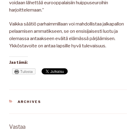
voidaan lähettää eurooppalaisiin huippuseuroihin
harjoittelemaan.”
Vaikka säätiö parhaimmillaan voi mahdollistaa jalkapallon
pelaamisen ammatikseen, se on ensisijaisesti luotu ja
olemassa antaakseen eväitä elämässä pärjäämisen.
Ykköstavoite on antaa lapsille hyvä tulevaisuus.
Jaa tämä:
Tulosta
KATEGORIAT
ARCHIVES
Vastaa