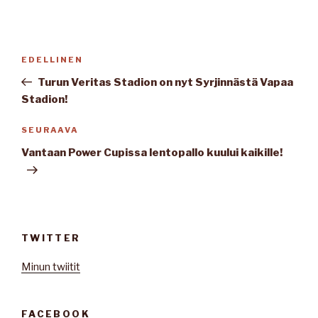
Artikkelien
Edellinen
EDELLINEN
selaus
artikkeli
Turun Veritas Stadion on nyt Syrjinnästä Vapaa
Stadion!
Seuraava
SEURAAVA
artikkeli
Vantaan Power Cupissa lentopallo kuului kaikille!
TWITTER
Minun twiitit
FACEBOOK