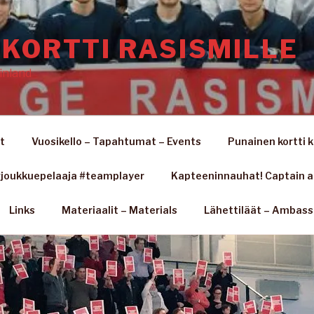
KORTTI RASISMILLE
inland
t
Vuosikello – Tapahtumat – Events
Punainen kortti k
joukkuepelaaja #teamplayer
Kapteeninnauhat! Captain 
Links
Materiaalit – Materials
Lähettiläät – Ambas