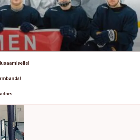
iusaamiselle!
armbands!
sadors