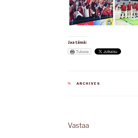
Jaa tämä:
Tulosta
KATEGORIAT
ARCHIVES
Vastaa