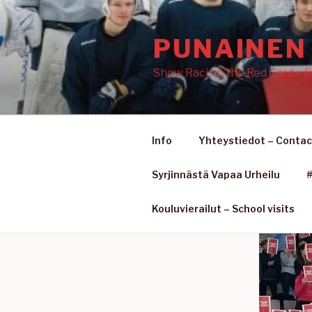
Siirry
sisältöön
PUNAINEN 
Show Racism the Red Card – F
Info
Yhteystiedot – Contac
Syrjinnästä Vapaa Urheilu
#
Kouluvierailut – School visits