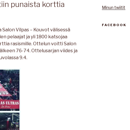
iin punaista korttia
Minun twiitit
FACEBOOK
a Salon Vilpas – Kouvot välisessä
n pelaajat ja yli 1800 katsojaa
tia rasismille. Ottelun voitti Salon
jälkeen 76-74. Ottelusarjan viides ja
uvolassa 9.4.