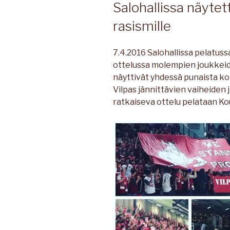
Salohallissa näytett
rasismille
7.4.2016 Salohallissa pelatuss
ottelussa molempien joukkeide
näyttivät yhdessä punaista kort
Vilpas jännittävien vaiheiden 
ratkaiseva ottelu pelataan Ko