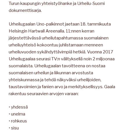
Turun kaupungin yhteistyöhanke ja Urheilu-Suomi
dokumenttisarja.
Urheilugaalan Uno-palkinnot jaetaan 18. tammikuuta
Helsingin Hartwall Areenalla. 11:nnen kerran
järjestettävässä urheilutapahtumassa suomalainen
urheiluyhteisö kokoontuu juhlistamaan menneen
urheiluvuoden sykähdyttävimpiä hetkiä. Vuonna 2017
Urheilugaalaa seurasi TV:n välityksellä noin 2 miljoonaa
suomalaista. Urheilugaalan tavoitteena on nostaa
suomalaisen urheilun ja liikunnan arvostusta
yhteiskunnassa ja tehdä näkyväksi urheilijoiden,
taustavoimien ja fanien arvo ja merkityksellisyys. Gaala
rakentuu seuraavien arvojen varaan:
• yhdessä
• unelma
• rohkeus
• sisu