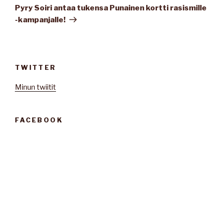
artikkeli
Pyry Soiri antaa tukensa Punainen kortti rasismille
-kampanjalle!
TWITTER
Minun twiitit
FACEBOOK