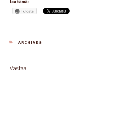
Jaa tämä:
Tulosta
KATEGORIAT
ARCHIVES
Vastaa