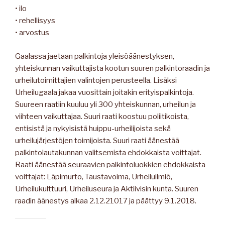
• ilo
• rehellisyys
• arvostus
Gaalassa jaetaan palkintoja yleisöäänestyksen,
yhteiskunnan vaikuttajista kootun suuren palkintoraadin ja
urheilutoimittajien valintojen perusteella. Lisäksi
Urheilugaala jakaa vuosittain joitakin erityispalkintoja.
Suureen raatiin kuuluu yli 300 yhteiskunnan, urheilun ja
viihteen vaikuttajaa. Suuri raati koostuu poliitikoista,
entisistä ja nykyisistä huippu-urheilijoista sekä
urheilujärjestöjen toimijoista. Suuri raati äänestää
palkintolautakunnan valitsemista ehdokkaista voittajat.
Raati äänestää seuraavien palkintoluokkien ehdokkaista
voittajat: Läpimurto, Taustavoima, Urheiluilmiö,
Urheilukulttuuri, Urheiluseura ja Aktiivisin kunta. Suuren
raadin äänestys alkaa 2.12.21017 ja päättyy 9.1.2018.