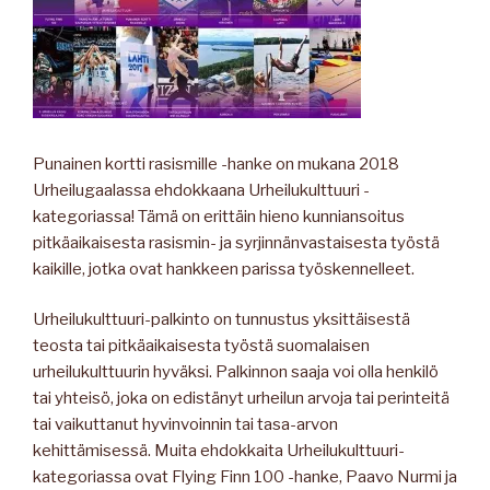
Punainen kortti rasismille -hanke on mukana 2018
Urheilugaalassa ehdokkaana Urheilukulttuuri -
kategoriassa! Tämä on erittäin hieno kunniansoitus
pitkäaikaisesta rasismin- ja syrjinnänvastaisesta työstä
kaikille, jotka ovat hankkeen parissa työskennelleet.
Urheilukulttuuri-palkinto on tunnustus yksittäisestä
teosta tai pitkäaikaisesta työstä suomalaisen
urheilukulttuurin hyväksi. Palkinnon saaja voi olla henkilö
tai yhteisö, joka on edistänyt urheilun arvoja tai perinteitä
tai vaikuttanut hyvinvoinnin tai tasa-arvon
kehittämisessä. Muita ehdokkaita Urheilukulttuuri-
kategoriassa ovat Flying Finn 100 -hanke, Paavo Nurmi ja