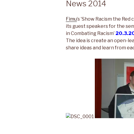
News 2014
Fimu
’s ’Show Racism the Red 
its guest speakers for the se
in Combating Racism’
20.3.2
The idea is create an open-l
share ideas and learn from ea