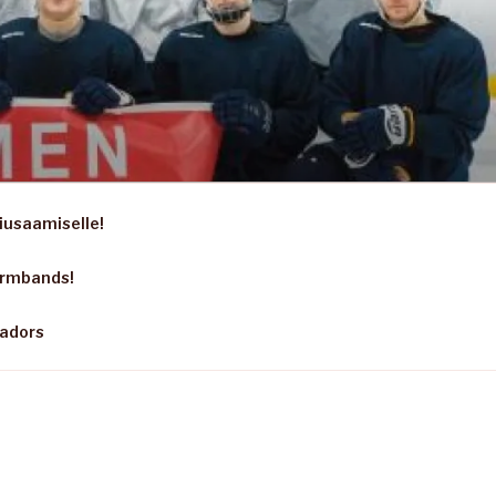
iusaamiselle!
armbands!
sadors