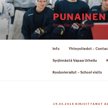
Siirry
sisältöön
PUNAINEN 
Show Racism the Red Card – F
Info
Yhteystiedot – Contac
Syrjinnästä Vapaa Urheilu
#
Kouluvierailut – School visits
JULKAISTU
19.03.2014
KIRJOITTANUT
A