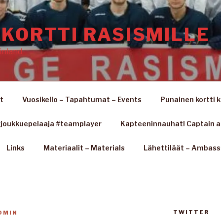
KORTTI RASISMILLE
inland
t
Vuosikello – Tapahtumat – Events
Punainen kortti k
joukkuepelaaja #teamplayer
Kapteeninnauhat! Captain 
Links
Materiaalit – Materials
Lähettiläät – Ambas
TWITTER
DMIN