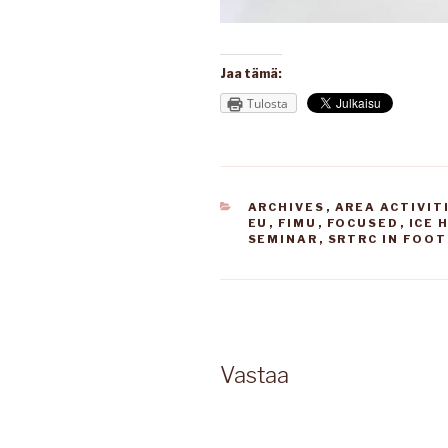
Jaa tämä:
Tulosta
KATEGORIAT
ARCHIVES
,
AREA ACTIVIT
EU
,
FIMU
,
FOCUSED
,
ICE 
SEMINAR
,
SRTRC IN FOO
Vastaa