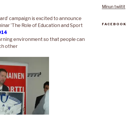
Minun twiitit
card’ campaign is excited to announce
FACEBOOK
minar ’The Role of Education and Sport
014
earning environment so that people can
ch other