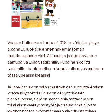
Vaasan Palloseura tarjoaa 2018 kevään ja syksyn
aikana 10 luokalle ennennäkemättömän
mahdollisuuden viettää hauska ja opettavainen
aamupäivä Elisa Stadionilla. Punainen kortti
rasismille -hankkeella on kunnia olla myös mukana
tässä upeassa ideassa!
Jalkapalloseura on paljon muutakin kuin sunnuntai-iltainen
Veikkausliigaottelu. Seura on kuin yhteiskunta
pienoiskoossa, siellä on monenlaisia tehtäviä ja sen
toimiminen vaatii yhteistyötä ja erilaisia ihmisiä, joista
jokainen pääsee hyödyntämään omia erityistaitojaan.