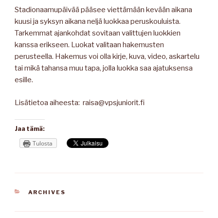
Stadionaamupäivää pääsee viettämään kevään aikana
kuusi ja syksyn aikana neljä luokkaa peruskouluista.
Tarkemmat ajankohdat sovitaan valittujen luokkien
kanssa erikseen. Luokat valitaan hakemusten
perusteella. Hakemus voi olla kirje, kuva, video, askartelu
tai mikä tahansa muu tapa, jolla luokka saa ajatuksensa
esille.
Lisätietoa aiheesta: raisa@vpsjuniorit.fi
Jaa tämä:
Tulosta
KATEGORIAT
ARCHIVES