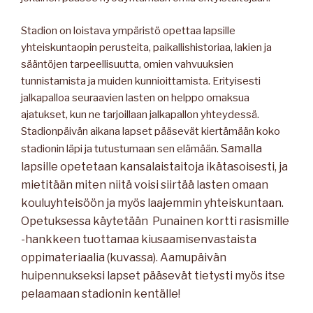
Stadion on loistava ympäristö opettaa lapsille
yhteiskuntaopin perusteita, paikallishistoriaa, lakien ja
sääntöjen tarpeellisuutta, omien vahvuuksien
tunnistamista ja muiden kunnioittamista. Erityisesti
jalkapalloa seuraavien lasten on helppo omaksua
ajatukset, kun ne tarjoillaan jalkapallon yhteydessä.
Stadionpäivän aikana lapset pääsevät kiertämään koko
Samalla
stadionin läpi ja tutustumaan sen elämään.
lapsille opetetaan kansalai
staitoja
ikätasoisesti, ja
mietitään miten niitä voisi siirtää lasten omaan
kouluyhteisöön ja myös laajemmin yhteiskuntaan.
Opetuksessa käytetään Punainen kortti rasismille
-hankkeen tuottamaa kiusaamisenvastaista
oppimateriaalia (kuvassa). Aamupäivän
huipennukseksi lapset pääsevät tietysti myös itse
pelaamaan stadionin kentälle!