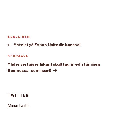
Artikkelien
Edellinen
EDELLINEN
selaus
artikkeli
Yhteistyö Espoo Unitedin kanssa!
Seuraava
SEURAAVA
artikkeli
Yhdenvertaisen liikuntakulttuurin edistäminen
Suomessa -seminaari!
TWITTER
Minun twiitit