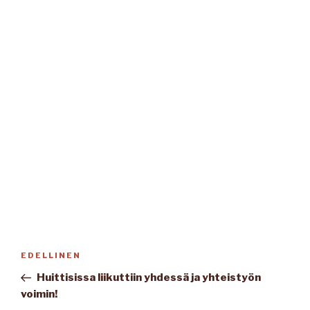
Artikkelien
Edellinen
EDELLINEN
selaus
artikkeli
Huittisissa liikuttiin yhdessä ja yhteistyön
voimin!