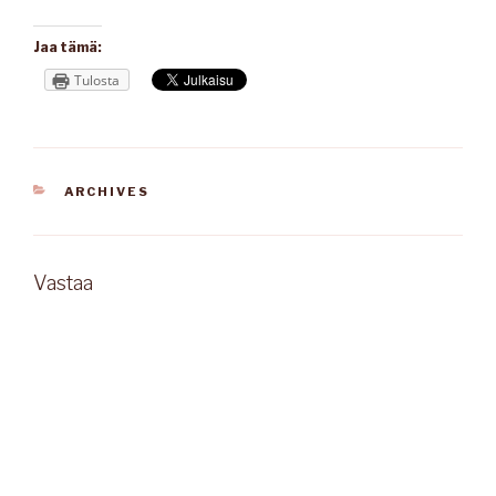
Jaa tämä:
Tulosta
KATEGORIAT
ARCHIVES
Vastaa