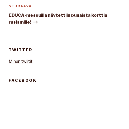
Seuraava
SEURAAVA
artikkeli
EDUCA-messuilla näytettiin punaista korttia
rasismille!
TWITTER
Minun twiitit
FACEBOOK