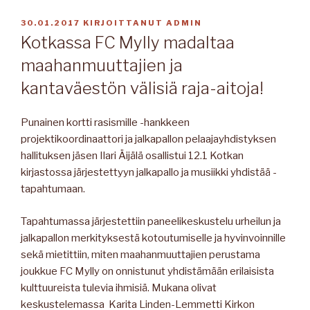
JULKAISTU
30.01.2017
KIRJOITTANUT
ADMIN
Kotkassa FC Mylly madaltaa
maahanmuuttajien ja
kantaväestön välisiä raja-aitoja!
Punainen kortti rasismille -hankkeen
projektikoordinaattori ja jalkapallon pelaajayhdistyksen
hallituksen jäsen Ilari Äijälä osallistui 12.1 Kotkan
kirjastossa järjestettyyn jalkapallo ja musiikki yhdistää -
tapahtumaan.
Tapahtumassa järjestettiin paneelikeskustelu urheilun ja
jalkapallon merkityksestä kotoutumiselle ja hyvinvoinnille
sekä mietittiin, miten maahanmuuttajien perustama
joukkue FC Mylly on onnistunut yhdistämään erilaisista
kulttuureista tulevia ihmisiä. Mukana olivat
keskustelemassa Karita Linden-Lemmetti Kirkon