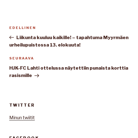
Artikkelien
Edellinen
EDELLINEN
selaus
artikkeli
Liikunta kuuluu kaikille! – tapahtuma Myyrmäen
urheilupuistossa 13. elokuuta!
Seuraava
SEURAAVA
artikkeli
HJK-FC Lahti ottelussa näytettiin punaista korttia
rasismille
TWITTER
Minun twiitit
FACEBOOK