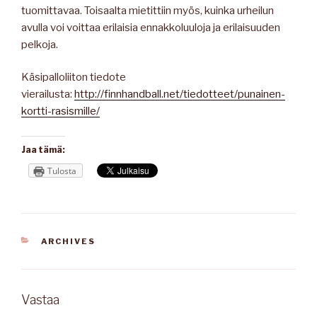
tuomittavaa. Toisaalta mietittiin myös, kuinka urheilun
avulla voi voittaa erilaisia ennakkoluuloja ja erilaisuuden
pelkoja.
Käsipalloliiton tiedote
vierailusta:
http://finnhandball.net/tiedotteet/punainen-
kortti-rasismille/
Jaa tämä:
Tulosta
KATEGORIAT
ARCHIVES
Vastaa