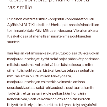
rasismille!
Punainen kortti rasismille -projektin koordinaattori Ilari
Äijälä kävi 31.7 Kisakallion Urheiluopistossa käsipalloliiton
toiminnanjohtaja Päivi Mitrusen vieraana. Vierailun aikana
Kisakalliossa oli meneillään nuorten maajoukkueiden
suurleiri.
Ilari Äijälän vetämissä keskustelutuokioissa 98-ikäluokan
maajoukkuepelaajat, tytöt sekä pojat pääsivät pohtimaan
millaista rasismia voi esiintyä juuri käsipallossa ja miten
siihen tulisi suhtautua. Lisäksi keskusteluissa puhuttiin
mm. rasismiin puuttumisen tärkeydestä,
maajoukkuepelaajan esimerkin voimasta omissa
seurajoukkueissa sekä rohkeudesta puuttua rasismiin.
Todettiin, että rasismi ei ole pelkästään ihonväriin
kohdistuvaa, vaan kaikenlainen etniseen alkuperään
liittyvä nimittely (esim. hurrittelu tai ryssittely) on jyrkästi