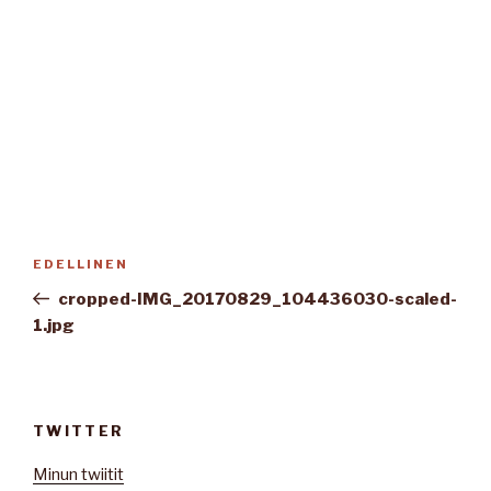
Artikkelien
Edellinen
EDELLINEN
selaus
artikkeli
cropped-IMG_20170829_104436030-scaled-
1.jpg
TWITTER
Minun twiitit